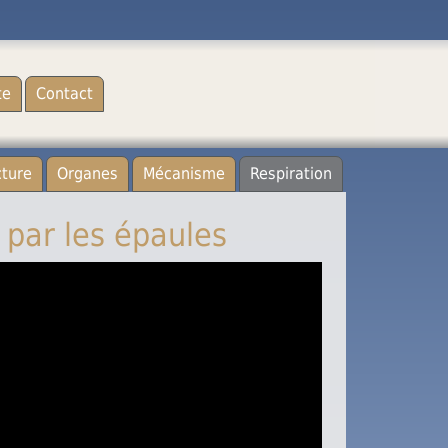
te
Contact
(current)
cture
Organes
Mécanisme
Respiration
 par les épaules