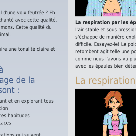
l d'une voix feutrée ? Eh
 chanté avec cette qualité,
La respiration par les é
umons. Cette qualité du
l’air stable et sous pressi
nimal.
s'échappe de manière explo
difficile. Essayez-le! Le p
re une tonalité claire et
retombent agit telle une p
comme nous l'avons vu plus
avec les épaules bien déte
à
La respiratio
sage de la
sont :
nt et en explorant tous
tion
es habitudes
caces
rations qui suivent.