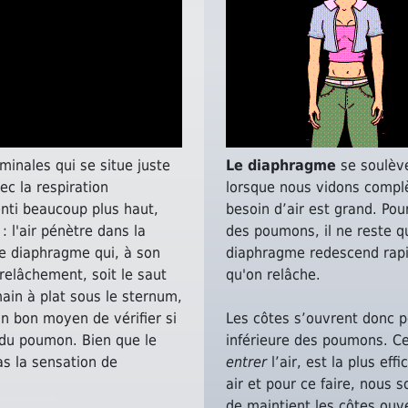
inales qui se situe juste
Le diaphragme
se soulève
c la respiration
lorsque nous vidons complè
enti beaucoup plus haut,
besoin d’air est grand. Pour
 l'air pénètre dans la
des poumons, il ne reste 
le diaphragme qui, à son
diaphragme redescend rapi
relâchement, soit le saut
qu'on relâche.
main à plat sous le sternum,
n bon moyen de vérifier si
Les côtes s’ouvrent donc po
re du poumon. Bien que le
inférieure des poumons. Ce
pas la sensation de
entrer
l’air, est la plus eff
air et pour ce faire, nous s
de maintient les côtes ouv