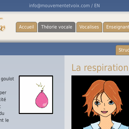
info@mouvementetvoix.com
/ EN
Accueil
Théorie vocale
Vocalises
Enseignan
Stru
La respiration
 goulot
pper
ité
t
du
nt le